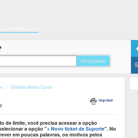
r para BitBlue.com
?
PESQUISAR
es
Dúvidas Minha Conta
Imprimir
M
o de limite, você precisa acessar a opção
 selecionar a opção "
+ Novo ticket de Suporte
". No
crever em poucas palavras, os motivos pelos